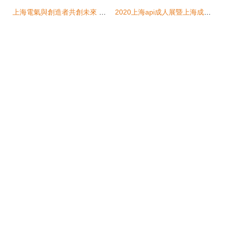
上海電氣與創造者共創未來 電氣康達創新醫療產品隆重發布
2020上海api成人展暨上海成人情趣生活用品展 延期中