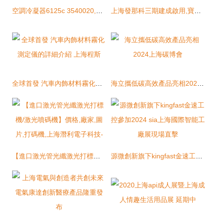
空調冷凝器6125c 3540020,6125c 3540020空調冷凝器價格,圖片,配件廠家
上海發那科三期建成啟用,寶山這座 超級智能工廠 賦能先進制造業
全球首發 汽車內飾材料霧化測定儀的詳細介紹 上海程斯
海立攜低碳高效產品亮相2024上海碳博會
【進口激光管光纖激光打標機/激光噴碼機】價格,廠家,圖片,打碼機,上海潛利電子科技-
源微創新旗下kingfast金速工控參加2024 sia上海國際智能工廠展現場直擊